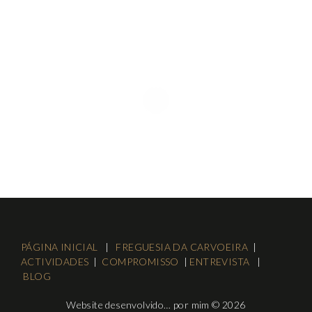
PÁGINA INICIAL
|
FREGUESIA DA CARVOEIRA
|
ACTIVIDADES
|
COMPROMISSO
|
ENTREVISTA
|
BLOG
Website desenvolvido… por mim © 2026