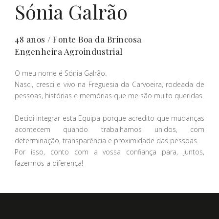
Sónia Galrão
48 anos / Fonte Boa da Brincosa
Engenheira Agroindustrial
O meu nome é Sónia Galrão.
Nasci, cresci e vivo na Freguesia da Carvoeira, rodeada de
pessoas, histórias e memórias que me são muito queridas.
Decidi integrar esta Equipa porque acredito que mudanças
acontecem quando trabalhamos unidos, com
determinação, transparência e proximidade das pessoas.
Por isso, conto com a vossa confiança para, juntos,
fazermos a diferença!